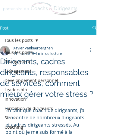
partenaire de
Post
Tous les posts
Xavier Vankeerberghen
Tous les posts
11 mai 2019
4 min de lecture
Dirigeants, cadres
Changement
dirigeants, responsables
Management
Developpement personnel
de services, comment
Leadership
mieux gérer votre stress ?
Innovation
Formation de dirigeants
En tant que coach de dirigeants, j’ai 
rencontré de nombreux dirigeants 
Stress
et cadres dirigeants stressés. Au 
Coaching
point où je me suis formé à la 