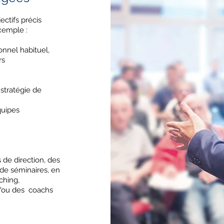
ectifs précis
xemple :
onnel habituel,
rs
 stratégie de
équipes
e direction, des
 de séminaires, en
ching,
et/ou des coachs