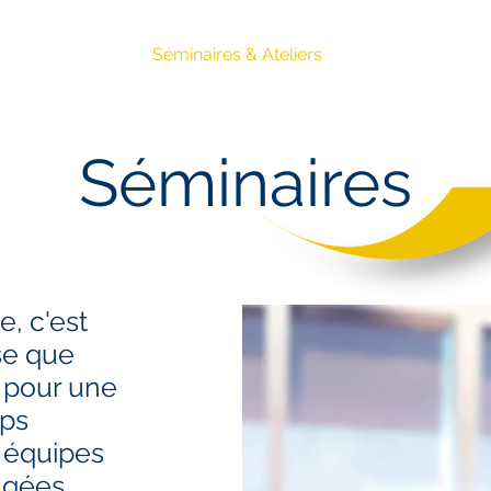
ing
Conseil
Séminaires & Ateliers
Avis Clients
B
Séminaires
, c'est
sse que
l pour une
mps
 équipes
agées