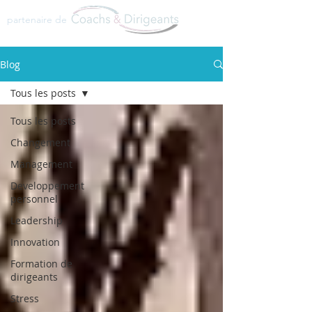
partenaire de
Blog
Tous les posts
Tous les posts
Changement
Management
Developpement
personnel
Leadership
Innovation
Formation de
dirigeants
Stress