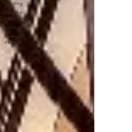
Coaching
Efficacité
personnelle
Vision
cohésion
d'équipe