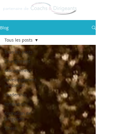
partenaire de
Blog
Tous les posts
Tous les posts
Changement
Management
Developpement
personnel
Leadership
Innovation
Formation de
dirigeants
Stress